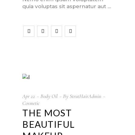
quia voluptas sit aspernatur aut
Apr
22
Body Oil
By
StrutHairAdmin
Cosmetic
THE MOST
BEAUTIFUL