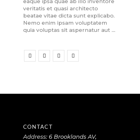
eaque ipsa quae ab illo inventore
veritatis et quasi architecto
beatae vitae dicta sunt explicabo.
Nemo enim ipsam voluptatem
quia voluptas sit aspernatur aut
CONTACT
Address:
6 Brooklands AV,