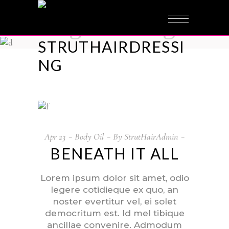
biagiotti blog
STRUTHAIRDRESSI
NG
Apr
23
Body Oil
By
StrutHairAdmin
BENEATH IT ALL
Lorem ipsum dolor sit amet, odio
legere cotidieque ex quo, an
noster evertitur vel, ei solet
democritum est. Id mel tibique
ancillae convenire. Admodum