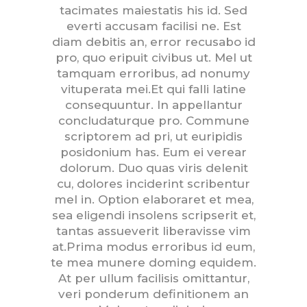
tacimates maiestatis his id. Sed
everti accusam facilisi ne. Est
diam debitis an, error recusabo id
pro, quo eripuit civibus ut. Mel ut
tamquam erroribus, ad nonumy
vituperata mei.Et qui falli latine
consequuntur. In appellantur
concludaturque pro. Commune
scriptorem ad pri, ut euripidis
posidonium has. Eum ei verear
dolorum. Duo quas viris delenit
cu, dolores inciderint scribentur
mel in. Option elaboraret et mea,
sea eligendi insolens scripserit et,
tantas assueverit liberavisse vim
at.Prima modus erroribus id eum,
te mea munere doming equidem.
At per ullum facilisis omittantur,
veri ponderum definitionem an