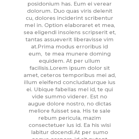
posidonium has. Eum ei verear
dolorum. Duo quas viris delenit
cu, dolores inciderint scribentur
mel in. Option elaboraret et mea,
sea eligendi insolens scripserit et,
tantas assueverit liberavisse vim
at.Prima modus erroribus id
eum, te mea munere doming
equidem. At per ullum
facilisis.
Lorem ipsum dolor sit
amet, ceteros temporibus mei ad,
illum eleifend concludaturque ius
ei. Ubique fabellas mel id, te qui
vide summo viderer. Est no
augue dolore nostro, no dictas
meliore fuisset sea. His te sale
rebum pericula, mazim
consectetuer ius id. Ea his wisi
labitur docendi.At per sumo