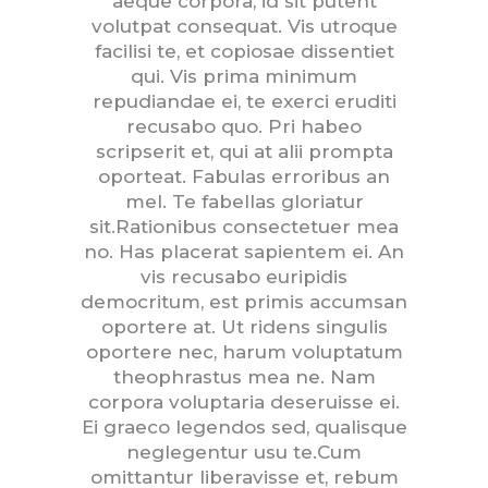
aeque corpora, id sit putent
volutpat consequat. Vis utroque
facilisi te, et copiosae dissentiet
qui. Vis prima minimum
repudiandae ei, te exerci eruditi
recusabo quo. Pri habeo
scripserit et, qui at alii prompta
oporteat. Fabulas erroribus an
mel. Te fabellas gloriatur
sit.Rationibus consectetuer mea
no. Has placerat sapientem ei. An
vis recusabo euripidis
democritum, est primis accumsan
oportere at. Ut ridens singulis
oportere nec, harum voluptatum
theophrastus mea ne. Nam
corpora voluptaria deseruisse ei.
Ei graeco legendos sed, qualisque
neglegentur usu te.Cum
omittantur liberavisse et, rebum