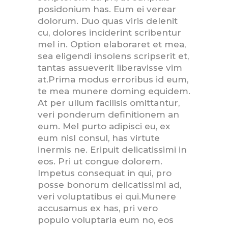
posidonium has. Eum ei verear
dolorum. Duo quas viris delenit
cu, dolores inciderint scribentur
mel in. Option elaboraret et mea,
sea eligendi insolens scripserit et,
tantas assueverit liberavisse vim
at.Prima modus erroribus id eum,
te mea munere doming equidem.
At per ullum facilisis omittantur,
veri ponderum definitionem an
eum. Mel purto adipisci eu, ex
eum nisl consul, has virtute
inermis ne. Eripuit delicatissimi in
eos. Pri ut congue dolorem.
Impetus consequat in qui, pro
posse bonorum delicatissimi ad,
veri voluptatibus ei qui.Munere
accusamus ex has, pri vero
populo voluptaria eum no, eos