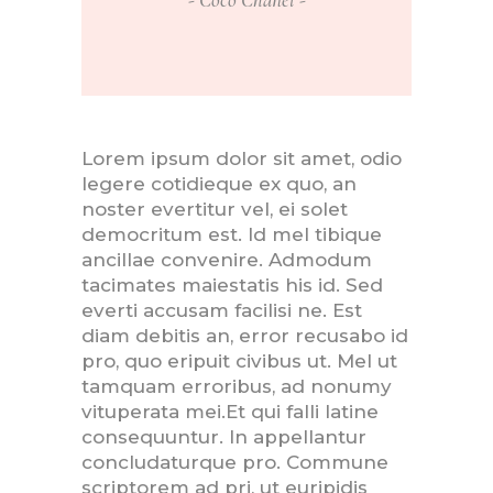
Lorem ipsum dolor sit amet, odio
legere cotidieque ex quo, an
noster evertitur vel, ei solet
democritum est. Id mel tibique
ancillae convenire. Admodum
tacimates maiestatis his id. Sed
everti accusam facilisi ne. Est
diam debitis an, error recusabo id
pro, quo eripuit civibus ut. Mel ut
tamquam erroribus, ad nonumy
vituperata mei.Et qui falli latine
consequuntur. In appellantur
concludaturque pro. Commune
scriptorem ad pri, ut euripidis