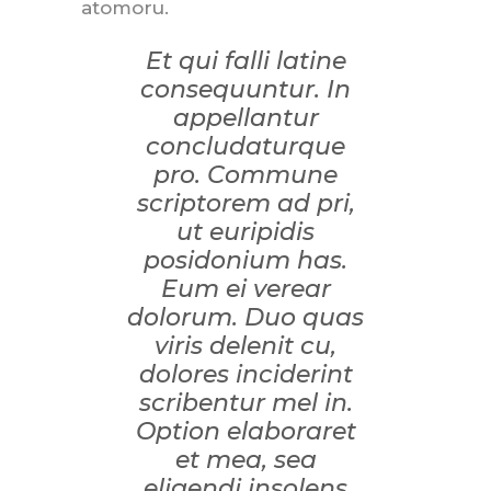
atomoru.
Et qui falli latine
consequuntur. In
appellantur
concludaturque
pro. Commune
scriptorem ad pri,
ut euripidis
posidonium has.
Eum ei verear
dolorum. Duo quas
viris delenit cu,
dolores inciderint
scribentur mel in.
Option elaboraret
et mea, sea
eligendi insolens