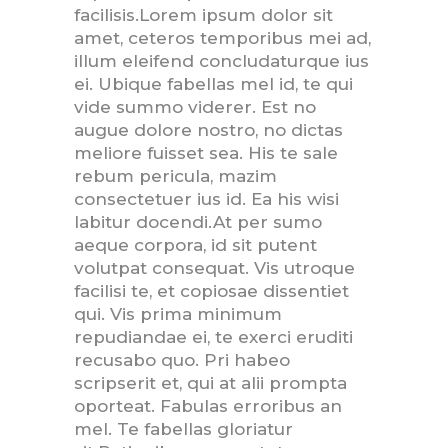
facilisis.
Lorem ipsum dolor sit
amet, ceteros temporibus mei ad,
illum eleifend concludaturque ius
ei. Ubique fabellas mel id, te qui
vide summo viderer. Est no
augue dolore nostro, no dictas
meliore fuisset sea. His te sale
rebum pericula, mazim
consectetuer ius id. Ea his wisi
labitur docendi.At per sumo
aeque corpora, id sit putent
volutpat consequat. Vis utroque
facilisi te, et copiosae dissentiet
qui. Vis prima minimum
repudiandae ei, te exerci eruditi
recusabo quo. Pri habeo
scripserit et, qui at alii prompta
oporteat. Fabulas erroribus an
mel. Te fabellas gloriatur